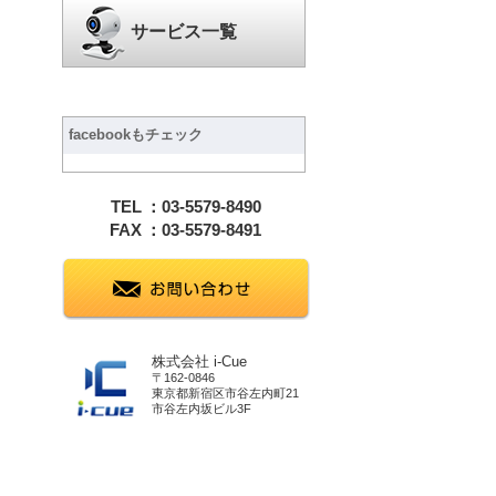
サービス一覧
facebookもチェック
TEL
：03-5579-8490
FAX
：03-5579-8491
株式会社 i-Cue
〒162-0846
東京都新宿区市谷左内町21
市谷左内坂ビル3F