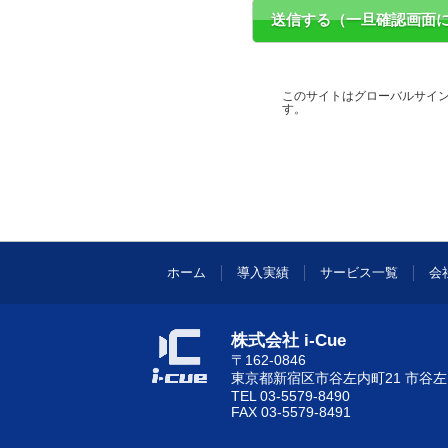
このサイトはグローバルサイン
す。
ホーム
導入実績
サービス一覧
会
株式会社 i-Cue
〒162-0846
東京都新宿区市谷左内町21 市谷左
TEL 03-5579-8490
FAX 03-5579-8491