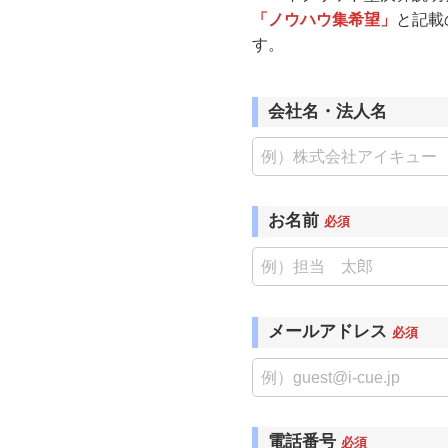
「ノウハウ集希望」
と記載
す。
会社名・法人名
お名前
必須
メールアドレス
必須
電話番号
必須