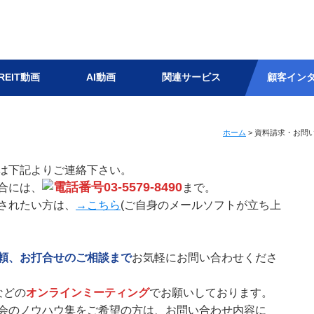
REIT動画
AI動画
関連サービス
顧客イン
わせをお待ちしております
ホーム
> 資料請求・お問
ご相談ください
は下記よりご連絡下さい。
03-5579-8490
合には、
まで。
されたい方は、
→こちら
(ご自身のメールソフトが立ち上
頼、お打合せのご相談まで
お気軽にお問い合わせくださ
などの
オンラインミーティング
でお願いしております。
会のノウハウ集をご希望の方は、お問い合わせ内容に